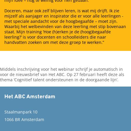
mijn idee – nog te weinig voor hen gedaan.
Doceren, maar ook zelf blijven leren, is wat mij drijft. Ik zie
mijzelf als aanjager en inspirator die er voor alle leerlingen -
met speciale aandacht voor de hoogbegaafde – moet zijn.
Waarbij het welbevinden van deze leerling met stip bovenaan
staat. Mijn training ‘Hoe (h)erken je de (hoog)begaafde
leerling?’ is voor docenten en schoolleiders die naar
handvatten zoeken om met deze groep te werken.”
Middels inschrijving voor het webinar schrijf je automatisch in
voor de nieuwsbrief van Het ABC. Op 27 februari heeft deze als
thema ‘Cognitief talent ondersteunen in de doorgaande lijn’.
Het ABC Amsterdam
Staalmanpark 10
1066 BR Amsterdam