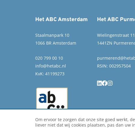
Het ABC Amsterdam
Het ABC Purm
Staalmanpark 10
Wielingenstraat 1
1066 BR Amsterdam
1441ZN Purmeren
020 799 00 10
purmerend@hetab
info@hetabc.nl
RSIN: 002957504
KvK: 41199273
Om ervoor te zorgen dat onze site goed werkt, de
liever niet dat wij cookies plaatsen, pas dan uw i