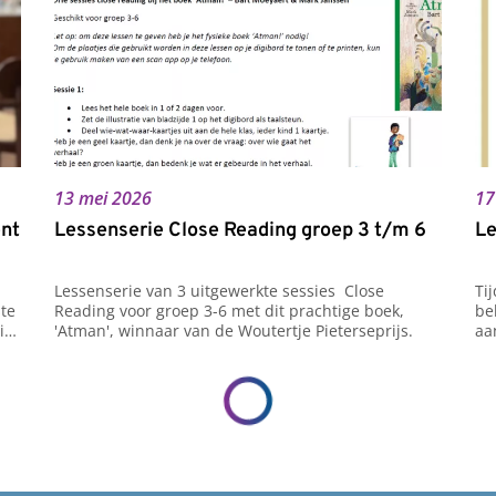
13 mei 2026
17
ent
Lessenserie Close Reading groep 3 t/m 6
Le
Lessenserie van 3 uitgewerkte sessies  Close 
Ti
te 
Reading voor groep 3-6 met dit prachtige boek, 
be
t 
'Atman', winnaar van de Woutertje Pieterseprijs.
aa
oo
in
en