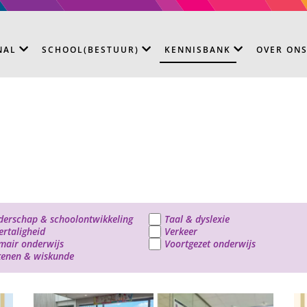
NAL
SCHOOL(BESTUUR)
KENNISBANK
OVER ON
derschap & schoolontwikkeling
Taal & dyslexie
rtaligheid
Verkeer
mair onderwijs
Voortgezet onderwijs
kenen & wiskunde