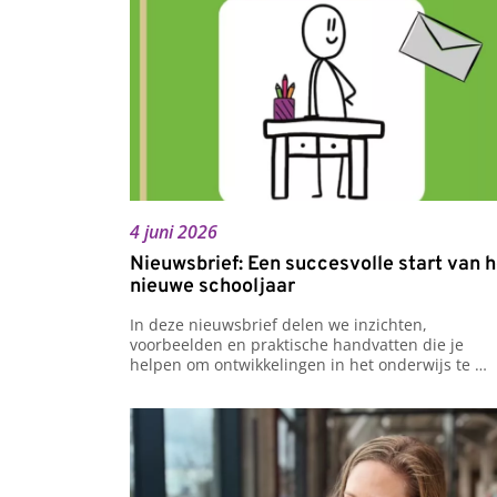
4 juni 2026
Nieuwsbrief: Een succesvolle start van h
nieuwe schooljaar
In deze nieuwsbrief delen we inzichten, 
voorbeelden en praktische handvatten die je 
helpen om ontwikkelingen in het onderwijs te 
vertalen naar de dagelijkse praktijk. Van taal- en 
leesonderwijs tot werken met diverse 
leerlinggroepen. Altijd met de focus op wat écht 
werkt.