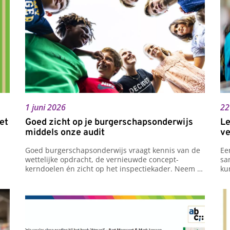
1 juni 2026
22
et
Goed zicht op je burgerschapsonderwijs
Le
middels onze audit
ve
Goed burgerschapsonderwijs vraagt kennis van de 
Ee
wettelijke opdracht, de vernieuwde concept-
sa
kerndoelen én zicht op het inspectiekader. Neem 
ku
regie en krijg zicht op je burgerschapsonderwijs 
wa
middels onze burgerschapsaudit.