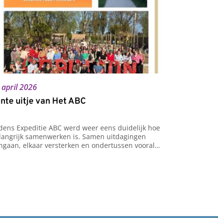
 april 2026
nte uitje van Het ABC
jdens Expeditie ABC werd weer eens duidelijk hoe 
langrijk samenwerken is. Samen uitdagingen 
ngaan, elkaar versterken en ondertussen vooral 
k veel plezier hebben. Precies waar het om draait 
 ons werk. Wij wensen onze collega’s, de scholen 
 schoolbesturen een fijne meivakantie!