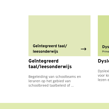
Geïntegreerd
Dysl
taal/leesonderwijs
Dyslex
voor k
Begeleiding van schoolteams en 
lezen 
leraren op het gebied van 
de reg
schoolbreed taalbeleid of 
Utrech
vakinhoudelijke vaardigheden.