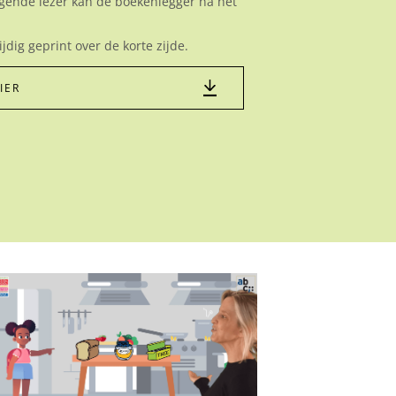
volgende lezer kan de boekenlegger na het
dig geprint over de korte zijde.
IER