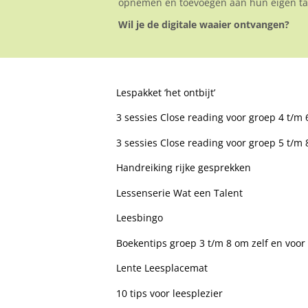
opnemen en toevoegen aan hun eigen taa
Wil je de digitale waaier ontvangen?
Lespakket ‘het ontbijt’
3 sessies Close reading voor groep 4 t/m 6
3 sessies Close reading voor groep 5 t/m 
Handreiking rijke gesprekken
Lessenserie Wat een Talent
Leesbingo
Boekentips groep 3 t/m 8 om zelf en voor 
Lente Leesplacemat
10 tips voor leesplezier