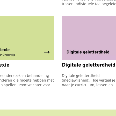
tussen individuele taalbegeleid
taalbegeleiding in groepsverb
exie
Digitale geletterdheid
ieonderzoek en behandeling 
Digitale geletterdheid 
inderen die moeite hebben met 
(mediawijsheid). Hoe vertaal je d
en spellen. Poortwachter voor 
naar je curriculum, lessen en 
io Gooi en Vecht, gemeente 
ouderbetrokkenheid?
t en gemeente Zwolle.