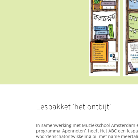
Lespakket ‘het ontbijt’
In samenwerking met Muziekschool Amsterdam en
programma ‘Apennoten’, heeft Het ABC een lespa
woordenschatontwikkeling bij met name meertalig