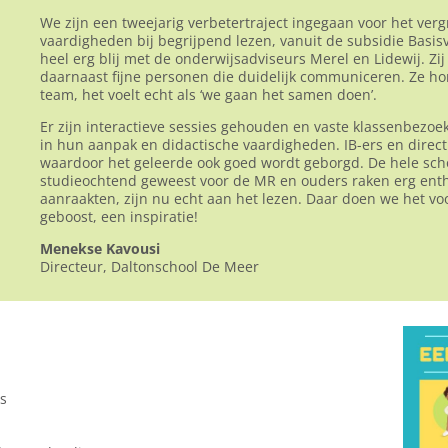
We zijn een tweejarig verbetertraject ingegaan voor het verg
vaardigheden bij begrijpend lezen, vanuit de subsidie Basi
heel erg blij met de onderwijsadviseurs Merel en Lidewij. Zi
daarnaast fijne personen die duidelijk communiceren. Ze ho
team, het voelt echt als ‘we gaan het samen doen’.
Er zijn interactieve sessies gehouden en vaste klassenbezoe
in hun aanpak en didactische vaardigheden. IB-ers en dire
waardoor het geleerde ook goed wordt geborgd. De hele schoo
studieochtend geweest voor de MR en ouders raken erg enth
aanraakten, zijn nu echt aan het lezen. Daar doen we het voo
geboost, een inspiratie!
Menekse Kavousi
Directeur, Daltonschool De Meer
s