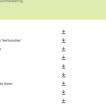
lontwikkeling.
 ‘Verhuisdier’
8
te lezen