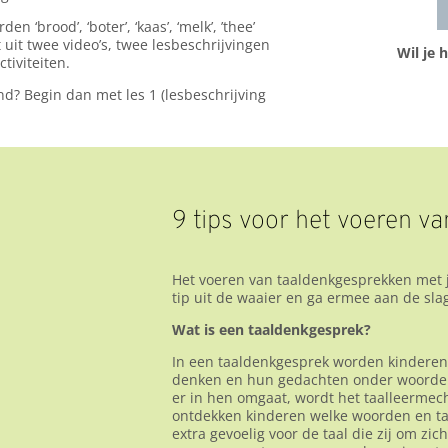
n ‘brood’, ‘boter’, ‘kaas’, ‘melk’, ’thee’
uit twee video’s, twee lesbeschrijvingen
Wil je 
tiviteiten.
d? Begin dan met les 1 (lesbeschrijving
9 tips voor het voeren v
Het voeren van taaldenkgesprekken met j
tip uit de waaier en ga ermee aan de sla
Wat is een taaldenkgesprek?
In een taaldenkgesprek worden kinderen 
denken en hun gedachten onder woorden 
er in hen omgaat, wordt het taalleermec
ontdekken kinderen welke woorden en taa
extra gevoelig voor de taal die zij om zi