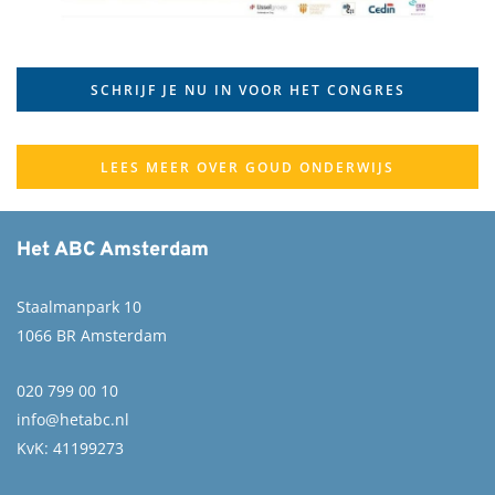
SCHRIJF JE NU IN VOOR HET CONGRES
LEES MEER OVER GOUD ONDERWIJS
Het ABC Amsterdam
Staalmanpark 10
1066 BR Amsterdam
020 799 00 10
info@hetabc.nl
KvK: 41199273