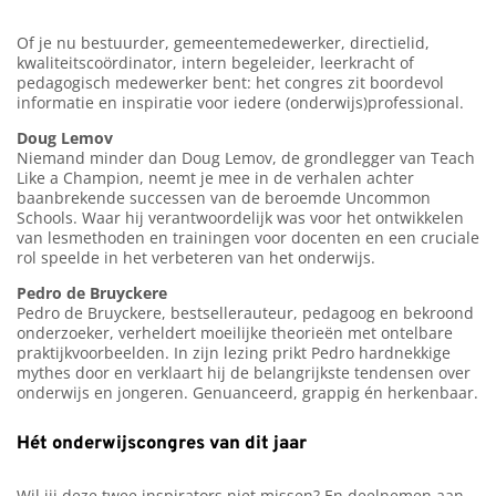
Of je nu bestuurder, gemeentemedewerker, directielid,
kwaliteitscoördinator, intern begeleider, leerkracht of
pedagogisch medewerker bent: het congres zit boordevol
informatie en inspiratie voor iedere (onderwijs)professional.
Doug Lemov
Niemand minder dan Doug Lemov, de grondlegger van Teach
Like a Champion, neemt je mee in de verhalen achter
baanbrekende successen van de beroemde Uncommon
Schools. Waar hij verantwoordelijk was voor het ontwikkelen
van lesmethoden en trainingen voor docenten en een cruciale
rol speelde in het verbeteren van het onderwijs.
Pedro de Bruyckere
Pedro de Bruyckere, bestsellerauteur, pedagoog en bekroond
onderzoeker, verheldert moeilijke theorieën met ontelbare
praktijkvoorbeelden. In zijn lezing prikt Pedro hardnekkige
mythes door en verklaart hij de belangrijkste tendensen over
onderwijs en jongeren. Genuanceerd, grappig én herkenbaar.
Hét onderwijscongres van dit jaar
Wil jij deze twee inspirators niet missen? En deelnemen aan