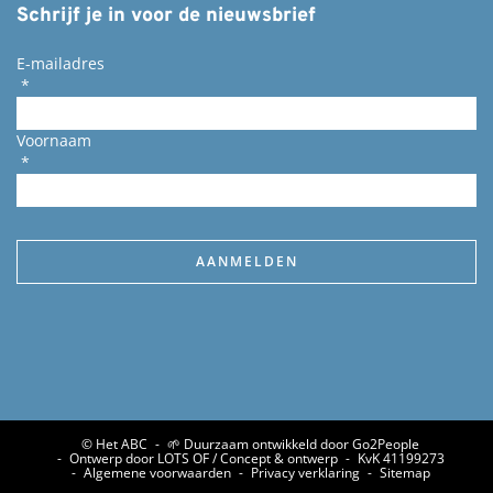
Schrijf je in voor de nieuwsbrief
E-mailadres
*
Voornaam
*
© Het ABC
🌱 Duurzaam ontwikkeld door Go2People
Ontwerp door LOTS OF / Concept & ontwerp
KvK 41199273
Algemene voorwaarden
Privacy verklaring
Sitemap