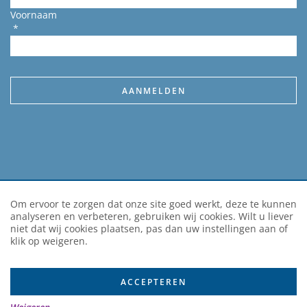
Voornaam
*
Om ervoor te zorgen dat onze site goed werkt, deze te kunnen
© Het ABC
🌱 Duurzaam ontwikkeld door Go2People
Ontwerp door LOTS OF / Concept & ontwerp
KvK 41199273
analyseren en verbeteren, gebruiken wij cookies. Wilt u liever
Algemene voorwaarden
Privacy verklaring
Sitemap
niet dat wij cookies plaatsen, pas dan uw instellingen aan of
klik op weigeren.
ACCEPTEREN