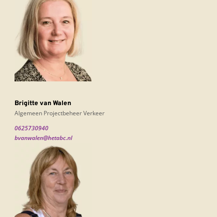
Brigitte van Walen
Algemeen Projectbeheer Verkeer
0625730940
bvanwalen@hetabc.nl