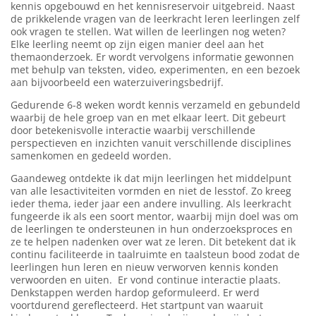
kennis opgebouwd en het kennisreservoir uitgebreid. Naast
de prikkelende vragen van de leerkracht leren leerlingen zelf
ook vragen te stellen. Wat willen de leerlingen nog weten?
Elke leerling neemt op zijn eigen manier deel aan het
themaonderzoek. Er wordt vervolgens informatie gewonnen
met behulp van teksten, video, experimenten, en een bezoek
aan bijvoorbeeld een waterzuiveringsbedrijf.
Gedurende 6-8 weken wordt kennis verzameld en gebundeld
waarbij de hele groep van en met elkaar leert. Dit gebeurt
door betekenisvolle interactie waarbij verschillende
perspectieven en inzichten vanuit verschillende disciplines
samenkomen en gedeeld worden.
Gaandeweg ontdekte ik dat mijn leerlingen het middelpunt
van alle lesactiviteiten vormden en niet de lesstof. Zo kreeg
ieder thema, ieder jaar een andere invulling. Als leerkracht
fungeerde ik als een soort mentor, waarbij mijn doel was om
de leerlingen te ondersteunen in hun onderzoeksproces en
ze te helpen nadenken over wat ze leren. Dit betekent dat ik
continu faciliteerde in taalruimte en taalsteun bood zodat de
leerlingen hun leren en nieuw verworven kennis konden
verwoorden en uiten. Er vond continue interactie plaats.
Denkstappen werden hardop geformuleerd. Er werd
voortdurend gereflecteerd. Het startpunt van waaruit