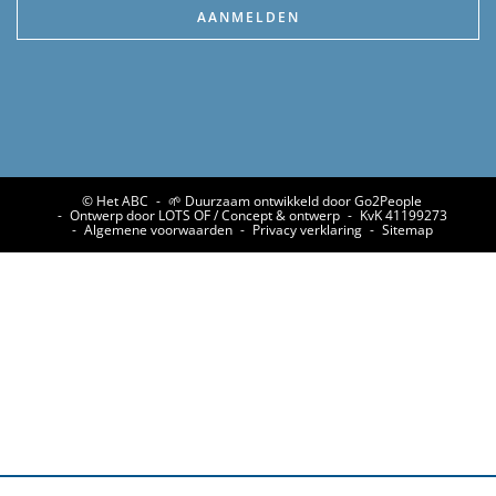
© Het ABC
🌱 Duurzaam ontwikkeld door Go2People
Ontwerp door LOTS OF / Concept & ontwerp
KvK 41199273
Algemene voorwaarden
Privacy verklaring
Sitemap