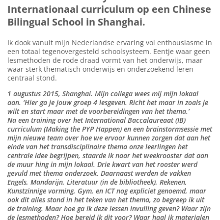
Internationaal curriculum op een Chinese
Bilingual School in Shanghai.
Ik dook vanuit mijn Nederlandse ervaring vol enthousiasme in
een totaal tegenovergesteld schoolsysteem. Eentje waar geen
lesmethoden de rode draad vormt van het onderwijs, maar
waar sterk thematisch onderwijs en onderzoekend leren
centraal stond.
1 augustus 2015, Shanghai. Mijn collega wees mij mijn lokaal
aan. ‘Hier ga je jouw groep 4 lesgeven. Richt het maar in zoals je
wilt en start maar met de voorbereidingen van het thema.’
Na een training over het International Baccalaureaat (IB)
curriculum (Making the PYP Happen) en een brainstormsessie met
mijn nieuwe team over hoe we ervoor kunnen zorgen dat aan het
einde van het transdisciplinaire thema onze leerlingen het
centrale idee begrijpen, staarde ik naar het weekrooster dat aan
de muur hing in mijn lokaal. Drie kwart van het rooster werd
gevuld met thema onderzoek. Daarnaast werden de vakken
Engels, Mandarijn, Literatuur (in de bibliotheek), Rekenen,
Kunstzinnige vorming, Gym, en ICT nog expliciet genoemd, maar
ook dit alles stond in het teken van het thema, zo begreep ik uit
de training. Maar hoe ga ik deze lessen invulling geven? Waar zijn
de lesmethoden? Hoe bereid ik dit voor? Waar haal ik materialen