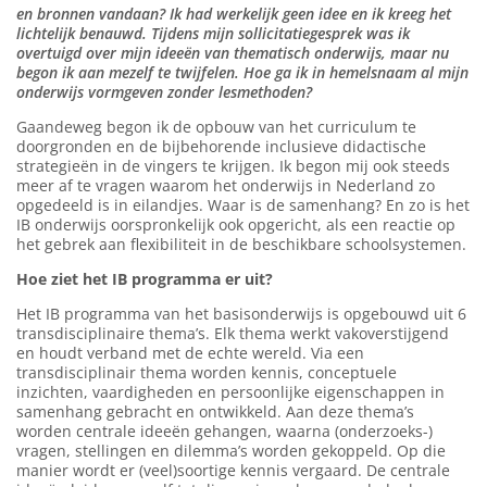
en bronnen vandaan? Ik had werkelijk geen idee en ik kreeg het
lichtelijk benauwd. Tijdens mijn sollicitatiegesprek was ik
overtuigd over mijn ideeën van thematisch onderwijs, maar nu
begon ik aan mezelf te twijfelen. Hoe ga ik in hemelsnaam al mijn
onderwijs vormgeven zonder lesmethoden?
Gaandeweg begon ik de opbouw van het curriculum te
doorgronden en de bijbehorende inclusieve didactische
strategieën in de vingers te krijgen. Ik begon mij ook steeds
meer af te vragen waarom het onderwijs in Nederland zo
opgedeeld is in eilandjes. Waar is de samenhang? En zo is het
IB onderwijs oorspronkelijk ook opgericht, als een reactie op
het gebrek aan flexibiliteit in de beschikbare schoolsystemen.
Hoe ziet het IB programma er uit?
Het IB programma van het basisonderwijs is opgebouwd uit 6
transdisciplinaire thema’s. Elk thema werkt vakoverstijgend
en houdt verband met de echte wereld. Via een
transdisciplinair thema worden kennis, conceptuele
inzichten, vaardigheden en persoonlijke eigenschappen in
samenhang gebracht en ontwikkeld. Aan deze thema’s
worden centrale ideeën gehangen, waarna (onderzoeks-)
vragen, stellingen en dilemma’s worden gekoppeld. Op die
manier wordt er (veel)soortige kennis vergaard. De centrale