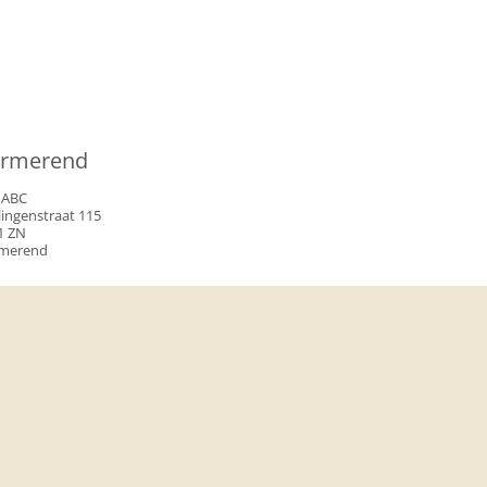
rmerend
 ABC
lingenstraat 115
1 ZN
merend