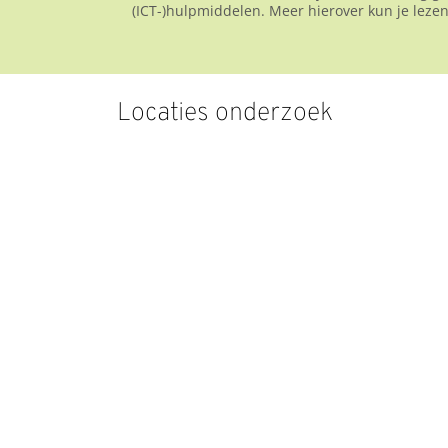
(ICT-)hulpmiddelen. Meer hierover kun je lez
Locaties onderzoek