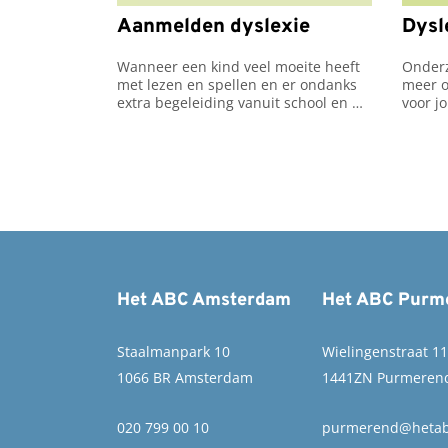
Aanmelden dyslexie
Dysl
Wanneer een kind veel moeite heeft 
Onderz
met lezen en spellen en er ondanks 
meer o
extra begeleiding vanuit school en 
voor jo
thuis weinig vooruitgang is, dan kan 
er sprake zijn van dyslexie.
Het ABC Amsterdam
Het ABC Purm
Staalmanpark 10
Wielingenstraat 1
1066 BR Amsterdam
1441ZN Purmeren
020 799 00 10
purmerend@hetab