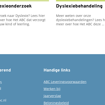
exieonderzoek
Dyslexiebehandeling
oek naar Dyslexie? Lees hier 
Meer weten over onze 
ver hoe Het ABC dat verzorgt 
dyslexiebehandelingen? Lees hi
uw kind of leerling.
meer over hoe Het ABC deze 
behandelingen verzorgt voor j
kind of leerling.
erend
Handige links
ABC Leveringsvoorwaarden
15
d
Werken bij
Jaarverslag
c.nl
Beloningsbeleid