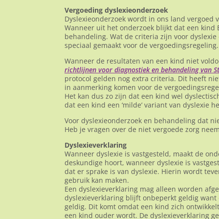
Vergoeding dyslexieonderzoek
Dyslexieonderzoek wordt in ons land vergoed vo
Wanneer uit het onderzoek blijkt dat een kin
behandeling. Wat de criteria zijn voor dyslexie
speciaal gemaakt voor de vergoedingsregeling.
Wanneer de resultaten van een kind niet voldo
richtlijnen voor diagnostiek en behandeling van S
protocol gelden nog extra criteria. Dit heeft n
in aanmerking komen voor de vergoedingsregel
Het kan dus zo zijn dat een kind wel dyslectis
dat een kind een ‘milde’ variant van dyslexie h
Voor dyslexieonderzoek en behandeling dat nie
Heb je vragen over de niet vergoede zorg neem
Dyslexieverklaring
Wanneer dyslexie is vastgesteld, maakt de ond
deskundige hoort, wanneer dyslexie is vastgest
dat er sprake is van dyslexie. Hierin wordt t
gebruik kan maken.
Een dyslexieverklaring mag alleen worden afg
dyslexieverklaring blijft onbeperkt geldig want
geldig. Dit komt omdat een kind zich ontwikke
een kind ouder wordt. De dyslexieverklaring ge