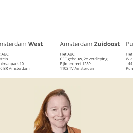
msterdam
West
Amsterdam
Zuidoost
Pu
t ABC
Het ABC
Het
stein
CEC gebouw, 2e verdieping
Wie
almanpark 10
Bijlmerdreef 1289
144
66 BR Amsterdam
1103 TV Amsterdam
Pur