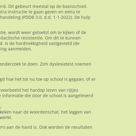
rd. Dit gebeurt meestal op de basisschool.
tra instructie te gaan geven en extra te
ehandeling (PDDB 3.0, d.d. 1-1-2022). De hulp
ie, wordt weer getoetst om te kijken of de
idactische resistentie. Om dit te kunnen
nd. Is de hardnekkigheid vastgesteld (de
rling aanmelden.
onderzoek te doen. Zo’n dyslexietest noemen
d hoe het tot nu toe op school is gegaan, of er
jvoorbeeld het hardop lezen van rijtjes
informatie die door de school is aangeleverd
.
gekeken naar de woordenschat, het leggen van
werkt.
ders aan de hand is. Ook worden de resultaten