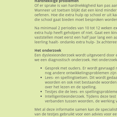
Hardnekkige problemen
Of er sprake is van hardnekkigheid kan pas aa
Wanneer uit toetsen blijkt dat een kind minder 
oefenen. Hoe die extra hulp op school er uit k
die school gaat bieden moet besproken worde
Na minimaal 2 periodes van 10 tot 12 weken ext
extra hulp heeft geholpen of niet. Gaat een ki
vaststellen moet eerst een half jaar lang een a
leerling haalt- ondanks extra hulp- 3x achter
Het onderzoek
Een dyslexieonderzoek wordt uitgevoerd door 
we een diagnostisch onderzoek. Het onderzoek 
Gesprek met ouders. Er wordt gevraagd na
nog andere ontwikkelingsproblemen zijn e
Lees- en spellingtoetsen. Dit wordt gedaa
woorden en ook niet bestaande woorden. 
over het lezen en de spelling.
Testjes die de lees- en spellingsproblem
Intelligentieonderzoek. Tijdens deze tes
verbanden tussen woorden, de werking v
Met al deze informatie samen kan de specialist
van de testjes gebruikt voor een advies voor 