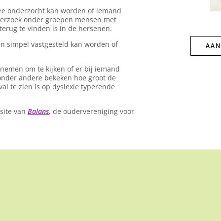
ee onderzocht kan worden of iemand
onderzoek onder groepen mensen met
terug te vinden is in de hersenen.
en simpel vastgesteld kan worden of
AAN
 nemen om te kijken of er bij iemand
t onder andere bekeken hoe groot de
val te zien is op dyslexie typerende
bsite van
Balans
, de oudervereniging voor