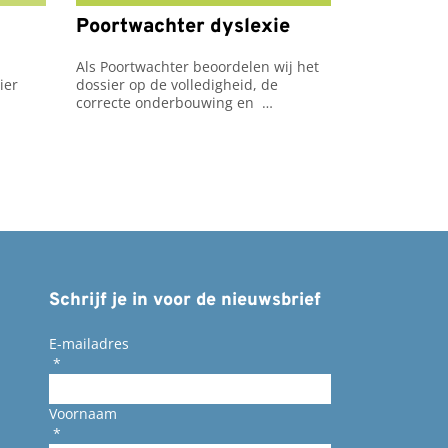
Poortwachter dyslexie
Als Poortwachter beoordelen wij het 
er 
dossier op de volledigheid, de 
correcte onderbouwing en  
ouw 
vermoeden van dyslexie.
Schrijf je in voor de nieuwsbrief
E-mailadres
*
Voornaam
*