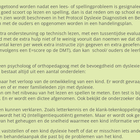
ngetoond worden nadat een lees- of spellingprobleem is gesignalee
goed scoort op lezen en spelling, dan is dat reden om op school ex
an zien wordt beschreven in het Protocol Dyslexie Diagnostiek en B
n met de ouders en opgenomen worden in een handelingsplan.
ra ondersteuning op technisch lezen, met een tussentijdse evaluat
nd met de extra hulp niet of te weinig vooruit dan noemen we dat d
antal keren per week extra instructie zijn gegeven en extra geoefe
eenvolgens een E=score op de DMT), dan kan school/ ouders de lee
een psycholoog of orthopedagoog met de bevoegdheid om dyslexie
bestaat altijd uit een aantal onderdelen:
ar het verloop van de ontwikkeling van een kind. Er wordt gevraag
n of er meer familieleden zijn met dyslexie.
n om het nibveau van het lezen en spellen te meten. Een test is bi
En er wordt een dictee afgenomen. Ook bekijkt de onderzoeker de 
en kunnen verklaren. Zoals letterkennis en de klank-tekenkoppeling
t wordt het IQ (Intelligentiequotiënt) gemeten. Maar er wordt ook 
an het geheugen en de snelheid waarmee een kind informatie ver
 vaststellen of een kind dyslexie heeft of dat er misschien iets an
een behandelaanpak die past bij de problemen van het kind.