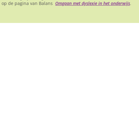
en op de pagina van Balans
Omgaan met dyslexie in het onderwijs
.