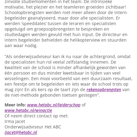
zinvolle studiemomenten in het team. De intrinsieke
motivatie, het plezier en het teamleren groeiden zichtbaar!
Schoolopbrengsten werden niet meer alleen door de intern
begeleider geanalyseerd, maar door alle specialisten. Er
werden ‘speeddates’ tussen de leraren en specialisten
opgetuigd om groepsopbrengsten te bespreken en
studiedagen werden gevuld met hun input. De directeur en
intern begeleider behielden de helikopterview en stuurden
aan waar nodig.
“Als onderwijsadviseur kan ik nu naar de achtergrond, omdat
de specialisten hun rol veelal zelfstandig innemen. De
kwaliteit van de school is minder afhankelijk geworden van
één persoon en dus minder kwetsbaar in tijden van veel
wisselingen. Een mooi voorbeeld van een duurzaam resultaat,
een feestje om te begeleiden en iets waar de school trots op
mag zijn! En als kers op de taart zijn de
rekenopbrengsten
van
de niet-methode gebonden toetsen gestegen”.
Meer info:
www.hetabc.nl/leiderschap
of
www.hetabc.nl/winactie
Of neem direct contact op met:
Irma Jacet
Onderwijsadviseur Het ABC
ijacet@hetabc.nl