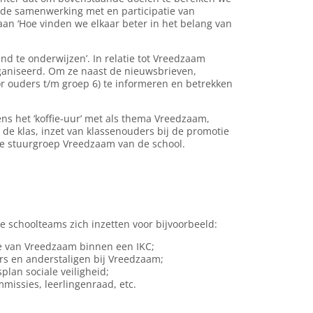
 de samenwerking met en participatie van
aan ‘Hoe vinden we elkaar beter in het belang van
nd te onderwijzen’. In relatie tot Vreedzaam
ganiseerd. Om ze naast de nieuwsbrieven,
oor ouders t/m groep 6) te informeren en betrekken
ens het ‘koffie-uur’ met als thema Vreedzaam,
 de klas, inzet van klassenouders bij de promotie
e stuurgroep Vreedzaam van de school.
e schoolteams zich inzetten voor bijvoorbeeld:
ie van Vreedzaam binnen een IKC;
s en anderstaligen bij Vreedzaam;
plan sociale veiligheid;
missies, leerlingenraad, etc.