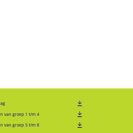
rag
en van groep 1 t/m 4
en van groep 5 t/m 8