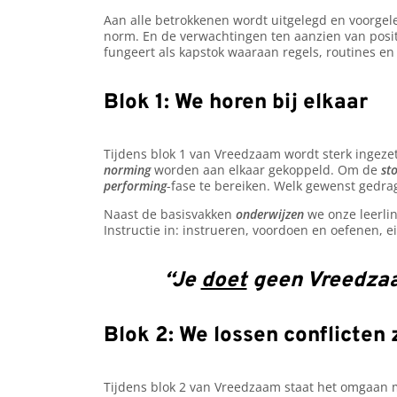
Aan alle betrokkenen wordt uitgelegd en voorgele
norm. En de verwachtingen ten aanzien van posit
fungeert als kapstok waaraan regels, routines
Blok 1: We horen bij elkaar
Tijdens blok 1 van Vreedzaam wordt sterk ingez
norming
worden aan elkaar gekoppeld. Om de
st
performing
-fase te bereiken. Welk gewenst gedrag
Naast de basisvakken
onderwijzen
we onze leerling
Instructie in: instrueren, voordoen en oefenen, 
“Je
doet
geen Vreedza
Blok 2: We lossen conflicten
Tijdens blok 2 van Vreedzaam staat het omgaan m