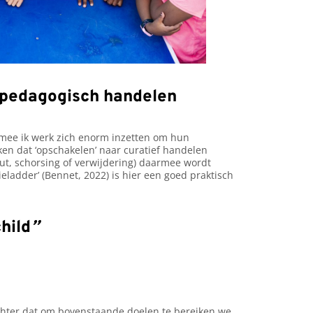
f pedagogisch handelen
armee ik werk zich enorm inzetten om hun
ken dat ‘opschakelen’ naar curatief handelen
-out, schorsing of verwijdering) daarmee wordt
ieladder’ (Bennet, 2022) is hier een goed praktisch
child
”
chter dat om bovenstaande doelen te bereiken we