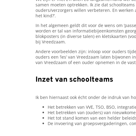
samen moeten optrekken. Ik zie dat schoolteams
ouders/verzorgers willen verbeteren. En werken 
het kind?’.
In het algemeen geldt dit voor de wens om ‘passe
worden er tal van informatiebijeenkomsten geor
blokposters (in diverse talen) en kletskaarten (v
bij Vreedzaam.
Andere voorbeelden zijn: inloop voor ouders tijd
ouders een ‘les’ van Vreedzaam laten bijwonen in
van Vreedzaam of een ouder opnemen in de vast
Inzet van schoolteams
Ik ben hiernaast ook écht onder de indruk van ho
Het betrekken van VVE, TSO, BSO, integrat
Het betrekken van (ouders) van nieuwkomer
Het tot stand komen van een helder beleids
De invoering van groepsvergaderingen, com