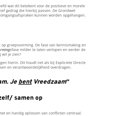
efd wat dit betekent voor de positieve en morele
ief gedrag die hierbij passen. De Grondwet
 en omgangsafspraken kunnen worden opgehangen.
et op groepsvorming. De fase van kennismaking en
orming
sfase milder te laten verlopen en eerder de
 wil je zien?
en hierin. Dit houdt net als bij Expliciete Directe
eisen en verantwoordelijkheid overdragen.
am. Je
bent
Vreedzaam
“
 zelf/ samen op
et en handig oplossen van conflicten centraal.