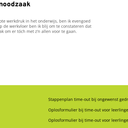
 noodzaak
ote werkdruk in het onderwijs, ben ik evengoed
de werkvloer ben ik blij om te constateren dat
k om er tóch met z’n allen voor te gaan.
Stappenplan time-out bij ongewenst ged
Oplosformulier bij time-out voor leerling
Oplosformulier bij time-out voor leerling