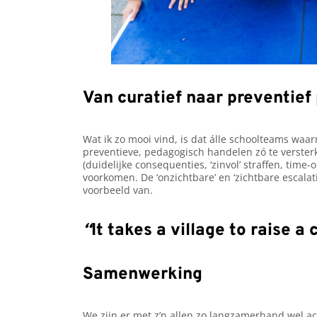
Van curatief naar preventie
Wat ik zo mooi vind, is dat álle schoolteams wa
preventieve, pedagogisch handelen zó te verster
(duidelijke consequenties, ‘zinvol’ straffen, time
voorkomen. De ‘onzichtbare’ en ‘zichtbare escalat
voorbeeld van.
“
It takes a village to raise a 
Samenwerking
We zijn er met z’n allen zo langzamerhand wel a