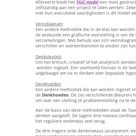
Allereerst biedt het
TASC-model
een mooi gestruct
zelfstandig aan een project te laten werken. Zek
met hun executieve vaardigheden is dit model ee
Venndiagram
Een andere methodiek die in de klas kan worden 
de wiskunde een grafische voorstelling is van de
verzamelingen. Met behulp van zo’n venndiagram
verschillen en overeenkomsten te vinden zijn tu
Denksleutels
Om het kritisch, creatief of het analytisch denk
worden ingezet. Een voorbeeld hiervan is de ‘wat
uitgedaagd om na te denken over bepaalde hypot
Denkhoeden
Een andere methodiek die kan worden ingezet om
de
Denkhoeden
. De zes verschillende (kleuren)
om over een stelling of probleemstelling na te d
Aan de basis van deze methodieken staat de Tax
denken aangeeft. De lagere drie niveaus (onthoud
het reguliere onderwijs veel terug.
De drie hogere orde denkniveaus (analyseren, ev