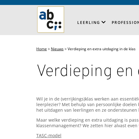
LEERLING
PROFESSIO
Home
>
Nieuws
>
Verdieping en extra uitdaging in de klas
Verdieping en 
Wil je in de (verrijkings)klas werken aan essenti
leerplezier? Met behulp van persoonlijke doelen 
het uitdagen van leerlingen en ze ondersteunen b
Maar welke verdieping en extra uitdaging is pass
klassenmanagement? We zetten hier alvast even w
TASC-model