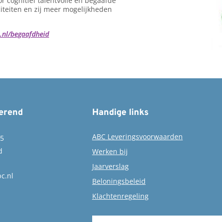
r cognitief talentvolle en begaafde
iteiten en zij meer mogelijkheden
nl/begaafdheid
erend
Handige links
ABC Leveringsvoorwaarden
15
d
Werken bij
Jaarverslag
c.nl
Beloningsbeleid
Klachtenregeling