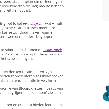
ureerd stappenplan om de leerlingen
er voor kinderen die nog moeite hebben
n prettige houvast.
ingezet is het
venndiagram
, wat vanuit
 logische relaties tussen meerdere
 kun je zichtbaar maken waar er
ssen twee of meerdere begrippen.
en te stimuleren, kunnen de
Denksleutels
 als’-sleutel, waarbij kinderen worden
hetische stellingen.
 het denken te stimuleren, zijn
 hoeden representeren zes invalshoeken
enken en argumentatie te verzinnen.
onomie van Bloom, die zes niveaus van
en, begrijpen en toepassen) zie je in
alueren en creëren) bieden leerlingen