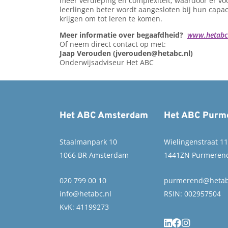
meer verdieping en complexiteit, waardoor er voo
leerlingen beter wordt aangesloten bij hun capac
krijgen om tot leren te komen.
Meer informatie over begaafdheid?
www.hetabc.
Of neem direct contact op met:
Jaap Verouden (jverouden@hetabc.nl)
Onderwijsadviseur Het ABC
Het ABC Amsterdam
Het ABC Purm
Staalmanpark 10
Wielingenstraat 1
1066 BR Amsterdam
1441ZN Purmeren
020 799 00 10
purmerend@hetab
info@hetabc.nl
RSIN: 002957504
KvK: 41199273