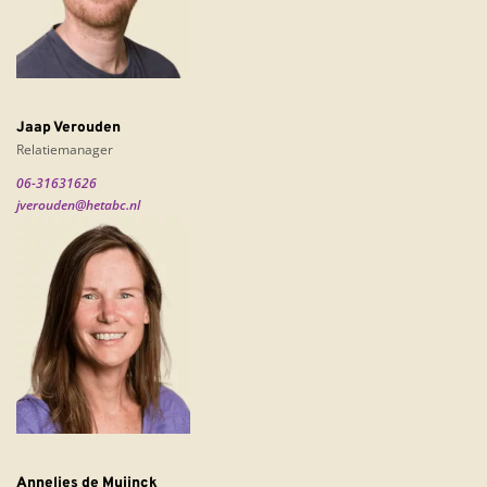
Jaap Verouden
Relatiemanager
06-31631626
jverouden@hetabc.nl
Annelies de Muijnck